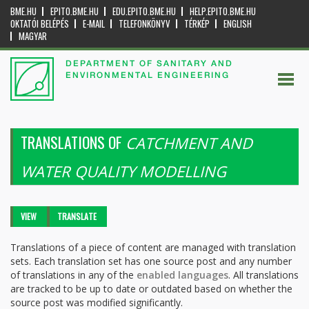
BME.HU
EPITO.BME.HU
EDU.EPITO.BME.HU
HELP.EPITO.BME.HU
OKTATÓI BELÉPÉS
E-MAIL
TELEFONKÖNYV
TÉRKÉP
ENGLISH
MAGYAR
DEPARTMENT OF SANITARY AND
ENVIRONMENTAL ENGINEERING
TRANSLATIONS OF
CATCHMENT AND
WATER QUALITY MODELLING
Primary tabs
VIEW
TRANSLATE
(ACTIVE
TAB)
Translations of a piece of content are managed with translation
sets. Each translation set has one source post and any number
of translations in any of the
enabled languages
. All translations
are tracked to be up to date or outdated based on whether the
source post was modified significantly.