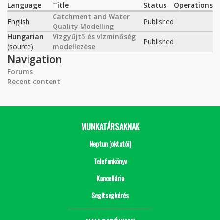
Language
Title
Status
Operations
Catchment and Water
English
Published
Quality Modelling
Hungarian
Vízgyűjtő és vízminőség
Published
(source)
modellezése
Navigation
Forums
Recent content
MUNKATÁRSAKNAK
Neptun (oktatói)
Telefonkönyv
Kancellária
Segítségkérés