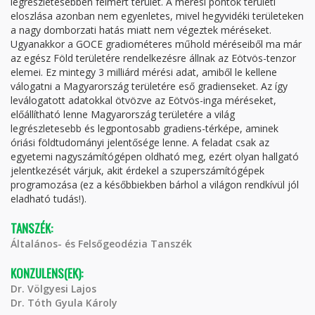
legrészletesebben felmért terület. A mérési pontok területi
eloszlása azonban nem egyenletes, mivel hegyvidéki területeken
a nagy domborzati hatás miatt nem végeztek méréseket.
Ugyanakkor a GOCE gradiométeres műhold méréseiből ma már
az egész Föld területére rendelkezésre állnak az Eötvös-tenzor
elemei. Ez mintegy 3 milliárd mérési adat, amiből le kellene
válogatni a Magyarország területére eső gradienseket. Az így
leválogatott adatokkal ötvözve az Eötvös-inga méréseket,
előállítható lenne Magyarország területére a világ
legrészletesebb és legpontosabb gradiens-térképe, aminek
óriási földtudományi jelentősége lenne. A feladat csak az
egyetemi nagyszámítógépen oldható meg, ezért olyan hallgató
jelentkezését várjuk, akit érdekel a szuperszámítógépek
programozása (ez a későbbiekben bárhol a világon rendkívül jól
eladható tudás!).
TANSZÉK:
Általános- és Felsőgeodézia Tanszék
KONZULENS(EK):
Dr. Völgyesi Lajos
Dr. Tóth Gyula Károly