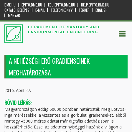
BME.HU
EPITO.BME.HU
EDU.EPITO.BME.HU
HELP.EPITO.BME.HU
OKTATÓI BELÉPÉS
E-MAIL
TELEFONKÖNYV
TÉRKÉP
ENGLISH
MAGYAR
DEPARTMENT OF SANITARY AND
ENVIRONMENTAL ENGINEERING
A NEHÉZSÉGI ERŐ GRADIENSEINEK
MEGHATÁROZÁSA
2016. April 27.
RÖVID LEÍRÁS:
Magyarországon eddig 60000 pontban határozták meg Eötvös-
inga méréssekkel a vízszintes és a görbületi gradienseket, ebből
mintegy 45000 mérés adatai már digitális adatbázisban is
hozzáférhetők. Ezzel az adatmennyiséggel hazánk a világon a