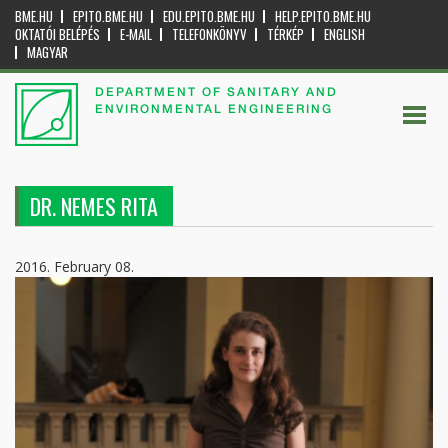
BME.HU
EPITO.BME.HU
EDU.EPITO.BME.HU
HELP.EPITO.BME.HU
OKTATÓI BELÉPÉS
E-MAIL
TELEFONKÖNYV
TÉRKÉP
ENGLISH
MAGYAR
DEPARTMENT OF SANITARY AND
ENVIRONMENTAL ENGINEERING
DR. NEMES RITA
2016. February 08.