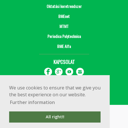
Oktatási keretrendszer
BMEnet
MTMT
Periodica Polytechnica
BME Alfa
KAPCSOLAT
We use cookies to ensure that we give you
the best experience on our website.
Further information
Impresszum
Copyright © 2020 BME Építőmérnöki Kar
All right!!
1111 Budapest, Műegyetem rkp. 3.
+36 1 463 3531