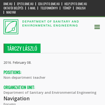
BME.HU
EPITO.BME.HU
EDU.EPITO.BME.HU
HELP.EPITO.BME.HU
OKTATÓI BELÉPÉS
E-MAIL
TELEFONKÖNYV
TÉRKÉP
ENGLISH
MAGYAR
DEPARTMENT OF SANITARY AND
ENVIRONMENTAL ENGINEERING
TÁRCZY LÁSZLÓ
2016. February 08.
POSITIONS:
Non-department teacher
ORGANIZATION UNIT:
Department of Sanitary and Environmental Engineering
Navigation
Forums