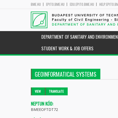
BME.HU
EPITO.BME.HU
EDU.EPITO.BME.HU
HELP.EPITO.B
BUDAPEST UNIVERSITY OF TEC
Faculty of Civil Engineering - S
DEPARTMENT OF SANITARY AND
DEPARTMENT OF SANITARY AND ENVIRONMEN
STUDENT WORK & JOB OFFERS
GEOINFORMATICAL SYSTEMS
Primary tabs
VIEW
(ACTIVE
TRANSLATE
TAB)
NEPTUN KÓD:
BMEEOFTDT72