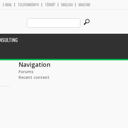
E-MAIL
TELEFONKÖNYV
TÉRKÉP
ENGLISH
MAGYAR
Search
Search form
this
site
NSULTING
Navigation
Forums
Recent content