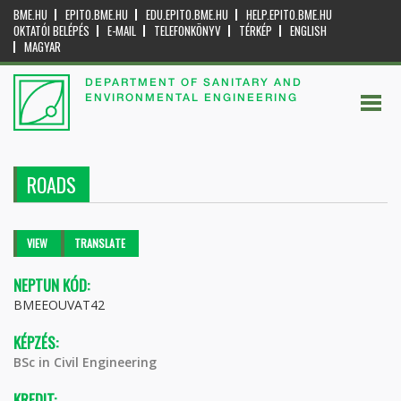
BME.HU
EPITO.BME.HU
EDU.EPITO.BME.HU
HELP.EPITO.BME.HU
OKTATÓI BELÉPÉS
E-MAIL
TELEFONKÖNYV
TÉRKÉP
ENGLISH
MAGYAR
DEPARTMENT OF SANITARY AND
ENVIRONMENTAL ENGINEERING
ROADS
Primary tabs
VIEW
(ACTIVE
TRANSLATE
TAB)
NEPTUN KÓD:
BMEEOUVAT42
KÉPZÉS:
BSc in Civil Engineering
KREDIT: