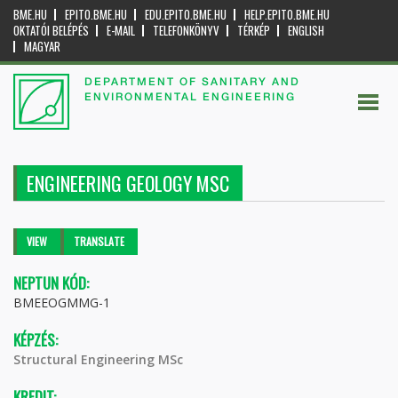
BME.HU
EPITO.BME.HU
EDU.EPITO.BME.HU
HELP.EPITO.BME.HU
OKTATÓI BELÉPÉS
E-MAIL
TELEFONKÖNYV
TÉRKÉP
ENGLISH
MAGYAR
DEPARTMENT OF SANITARY AND
ENVIRONMENTAL ENGINEERING
ENGINEERING GEOLOGY MSC
Primary tabs
VIEW
(ACTIVE
TRANSLATE
TAB)
NEPTUN KÓD:
BMEEOGMMG-1
KÉPZÉS:
Structural Engineering MSc
KREDIT: