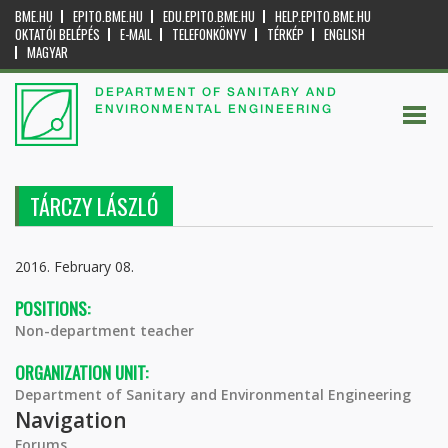
BME.HU
EPITO.BME.HU
EDU.EPITO.BME.HU
HELP.EPITO.BME.HU
OKTATÓI BELÉPÉS
E-MAIL
TELEFONKÖNYV
TÉRKÉP
ENGLISH
MAGYAR
DEPARTMENT OF SANITARY AND
ENVIRONMENTAL ENGINEERING
TÁRCZY LÁSZLÓ
2016. February 08.
POSITIONS:
Non-department teacher
ORGANIZATION UNIT:
Department of Sanitary and Environmental Engineering
Navigation
Forums