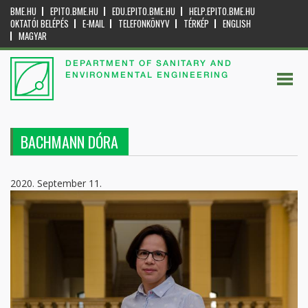
BME.HU
EPITO.BME.HU
EDU.EPITO.BME.HU
HELP.EPITO.BME.HU
OKTATÓI BELÉPÉS
E-MAIL
TELEFONKÖNYV
TÉRKÉP
ENGLISH
MAGYAR
DEPARTMENT OF SANITARY AND
ENVIRONMENTAL ENGINEERING
BACHMANN DÓRA
2020. September 11.