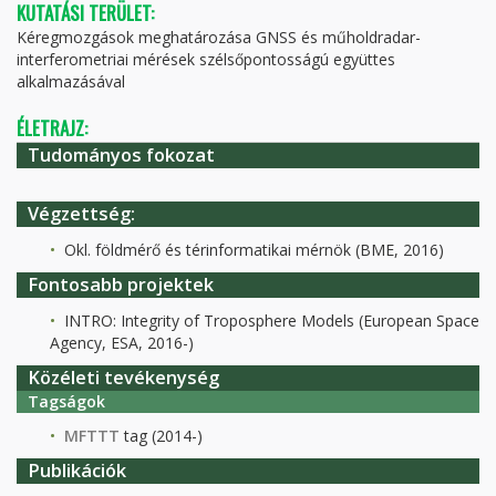
KUTATÁSI TERÜLET:
Kéregmozgások meghatározása GNSS és műholdradar-
interferometriai mérések szélsőpontosságú együttes
alkalmazásával
ÉLETRAJZ:
Tudományos fokozat
Végzettség:
Okl. földmérő és térinformatikai mérnök (BME, 2016)
Fontosabb projektek
INTRO: Integrity of Troposphere Models (European Space
Agency, ESA, 2016-)
Közéleti tevékenység
Tagságok
MFTTT
tag (2014-)
Publikációk