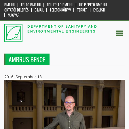
BME.HU
EPITO.BME.HU
EDU.EPITO.BME.HU
HELP.EPITO.BME.HU
OKTATÓI BELÉPÉS
E-MAIL
TELEFONKÖNYV
TÉRKÉP
ENGLISH
MAGYAR
DEPARTMENT OF SANITARY AND
ENVIRONMENTAL ENGINEERING
AMBRUS BENCE
2016. September 13.