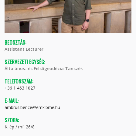
BEOSZTÁS:
Assistant Lecturer
SZERVEZETI EGYSÉG:
Általános- és Felsőgeodézia Tanszék
TELEFONSZÁM:
+36 1 463 1027
E-MAIL:
ambrus.bence@emk.bme.hu
SZOBA:
K. ép / mf. 26/8.