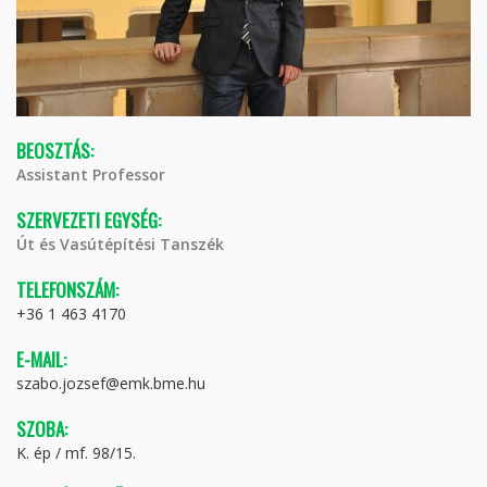
BEOSZTÁS:
Assistant Professor
SZERVEZETI EGYSÉG:
Út és Vasútépítési Tanszék
TELEFONSZÁM:
+36 1 463 4170
E-MAIL:
szabo.jozsef@emk.bme.hu
SZOBA:
K. ép / mf. 98/15.