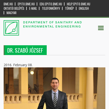
BME.HU
EPITO.BME.HU
EDU.EPITO.BME.HU
HELP.EPITO.BME.HU
OKTATÓI BELÉPÉS
E-MAIL
TELEFONKÖNYV
TÉRKÉP
ENGLISH
MAGYAR
DEPARTMENT OF SANITARY AND
ENVIRONMENTAL ENGINEERING
DR. SZABÓ JÓZSEF
2016. February 08.