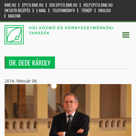
BME.HU
EPITO.BME.HU
EDU.EPITO.BME.HU
HELP.EPITO.BME.HU
OKTATÓI BELÉPÉS
E-MAIL
TELEFONKÖNYV
TÉRKÉP
ENGLISH
MAGYAR
VÍZI KÖZMŰ ÉS KÖRNYEZETMÉRNÖKI
TANSZÉK
DR. DEDE KÁROLY
2016. február 08.