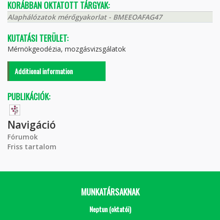
KORÁBBAN OKTATOTT TÁRGYAK:
Alaphálózatok mérőgyakorlat - BMEEOAFAG47
KUTATÁSI TERÜLET:
Mérnökgeodézia, mozgásvizsgálatok
Additional information
PUBLIKÁCIÓK:
Navigáció
Fórumok
Friss tartalom
MUNKATÁRSAKNAK
Neptun (oktatói)