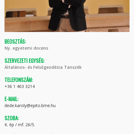
BEOSZTÁS:
Ny. egyetemi docens
SZERVEZETI EGYSÉG:
Általános- és Felsőgeodézia Tanszék
TELEFONSZÁM:
+36 1 463 3214
E-MAIL:
dede.karoly@epito.bme.hu
SZOBA:
K. ép / mf. 26/5.